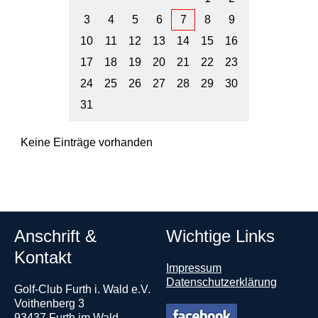
3
4
5
6
7
8
9
10
11
12
13
14
15
16
17
18
19
20
21
22
23
24
25
26
27
28
29
30
31
Keine Einträge vorhanden
Anschrift &
Wichtige Links
Kontakt
Impressum
Datenschutzerklärung
Golf-Club Furth i. Wald e.V.
Voithenberg 3
93437 Furth im Wald