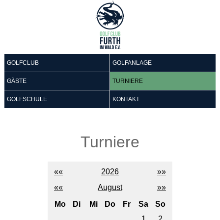
GOLFCLUB
GOLFANLAGE
GÄSTE
TURNIERE
GOLFSCHULE
KONTAKT
Turniere
««
2026
»»
««
August
»»
Mo
Di
Mi
Do
Fr
Sa
So
1
2